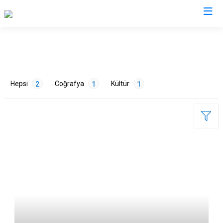
Diyarbakır
Bismil
Kocaköy
Hepsi
Coğrafya
Kültür
2
1
1
Çermik
Kulp
Çınar
Lice
Çüngüş
Silvan
Dicle
Bağlar
ETİKETLER
Eğil
Kayapınar
Ergani
Yenişehir
Doğa
1
Tarih
1
Hani
Sur
Hazro