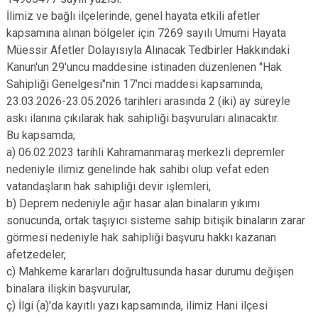
İlimiz ve bağlı ilçelerinde, genel hayata etkili afetler
kapsamına alınan bölgeler için 7269 sayılı Umumi Hayata
Müessir Afetler Dolayısıyla Alınacak Tedbirler Hakkındaki
Kanun'un 29'uncu maddesine istinaden düzenlenen "Hak
Sahipliği Genelgesi"nin 17'nci maddesi kapsamında,
23.03.2026-23.05.2026 tarihleri arasında 2 (iki) ay süreyle
askı ilanına çıkılarak hak sahipliği başvuruları alınacaktır.
Bu kapsamda;
a) 06.02.2023 tarihli Kahramanmaraş merkezli depremler
nedeniyle ilimiz genelinde hak sahibi olup vefat eden
vatandaşların hak sahipliği devir işlemleri,
b) Deprem nedeniyle ağır hasar alan binaların yıkımı
sonucunda, ortak taşıyıcı sisteme sahip bitişik binaların zarar
görmesi nedeniyle hak sahipliği başvuru hakkı kazanan
afetzedeler,
c) Mahkeme kararları doğrultusunda hasar durumu değişen
binalara ilişkin başvurular,
ç) İlgi (a)'da kayıtlı yazı kapsamında, ilimiz Hani ilçesi