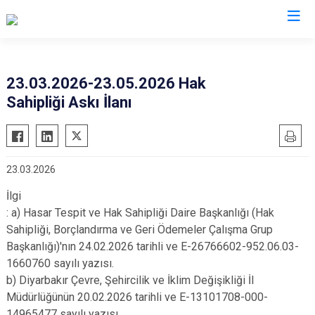
Diyarbakır
23.03.2026-23.05.2026 Hak
Sahipliği Askı İlanı
Bismil
Kocaköy
Çermik
Kulp
Çınar
Lice
23.03.2026
Çüngüş
Silvan
İlgi
Dicle
Bağlar
: a) Hasar Tespit ve Hak Sahipliği Daire Başkanlığı (Hak
Eğil
Kayapınar
Sahipliği, Borçlandırma ve Geri Ödemeler Çalışma Grup
Ergani
Yenişehir
Başkanlığı)'nın 24.02.2026 tarihli ve E-26766602-952.06.03-
Hani
1660760 sayılı yazısı.
Sur
b) Diyarbakır Çevre, Şehircilik ve İklim Değişikliği İl
Hazro
Müdürlüğünün 20.02.2026 tarihli ve E-13101708-000-
14965477 sayılı yazısı.